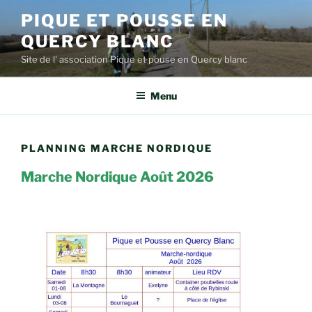
Aller
PIQUE ET POUSSE EN
au
QUERCY BLANC
contenu
principal
Site de l' association Pique et pouse en Quercy blanc
Menu
PLANNING MARCHE NORDIQUE
Marche Nordique Août 2026