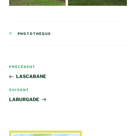
CATÉGORIES
PHOTOTHÈQUE
Navigation
Article
PRÉCÉDENT
de
précédent
LASCABANE
l’article
Article
SUIVANT
suivant
LABURGADE