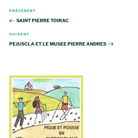
Navigation
Article
PRÉCÉDENT
de
précédent
SAINT PIERRE TOIRAC
l’article
Article
SUIVANT
suivant
PEJUSCLA ET LE MUSEE PIERRE ANDRES