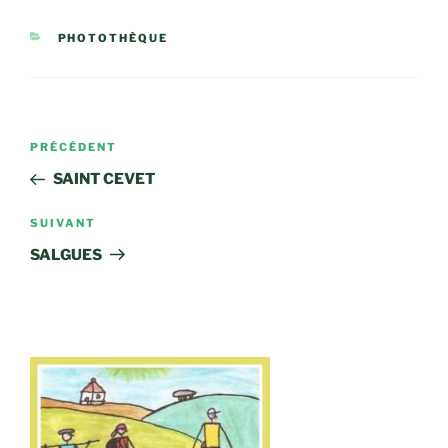
CATÉGORIES
PHOTOTHÈQUE
Navigation
Article
PRÉCÉDENT
de
précédent
SAINT CEVET
l’article
Article
SUIVANT
suivant
SALGUES