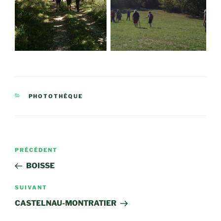
CATÉGORIES
PHOTOTHÈQUE
Navigation
Article
PRÉCÉDENT
de
précédent
BOISSE
l’article
Article
SUIVANT
suivant
CASTELNAU-MONTRATIER