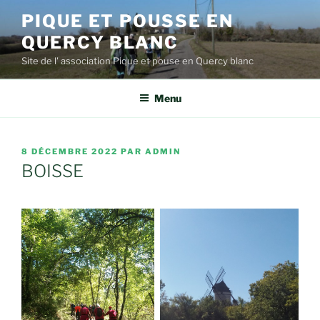
Aller
PIQUE ET POUSSE EN
au
QUERCY BLANC
contenu
principal
Site de l' association Pique et pouse en Quercy blanc
Menu
PUBLIÉ
8 DÉCEMBRE 2022
PAR
ADMIN
LE
BOISSE