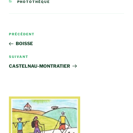
CATÉGORIES
PHOTOTHÈQUE
Navigation
Article
PRÉCÉDENT
de
précédent
BOISSE
l’article
Article
SUIVANT
suivant
CASTELNAU-MONTRATIER