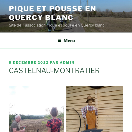
Aller
PIQUE ET POUSSE EN
au
QUERCY BLANC
contenu
principal
Site de l' association Pique et pouse en Quercy blanc
Menu
PUBLIÉ
8 DÉCEMBRE 2022
PAR
ADMIN
LE
CASTELNAU-MONTRATIER