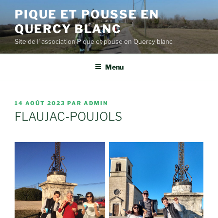
Aller
PIQUE ET POUSSE EN
au
QUERCY BLANC
contenu
principal
Site de l' association Pique et pouse en Quercy blanc
Menu
PUBLIÉ
14 AOÛT 2023
PAR
ADMIN
LE
FLAUJAC-POUJOLS