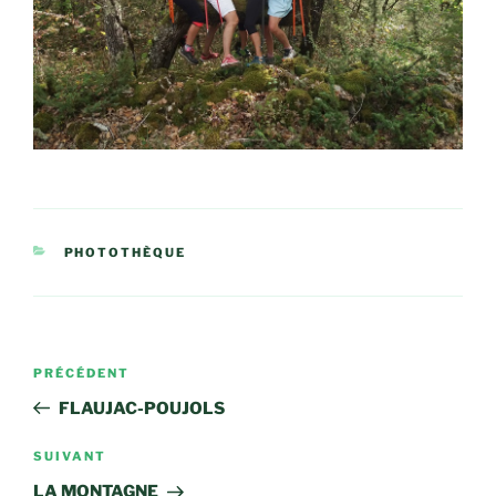
CATÉGORIES
PHOTOTHÈQUE
Navigation
Article
PRÉCÉDENT
de
précédent
FLAUJAC-POUJOLS
l’article
Article
SUIVANT
suivant
LA MONTAGNE