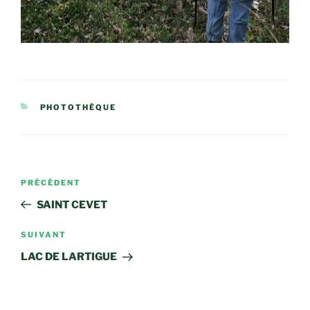
CATÉGORIES
PHOTOTHÈQUE
Navigation
Article
PRÉCÉDENT
de
précédent
SAINT CEVET
l’article
Article
SUIVANT
suivant
LAC DE LARTIGUE