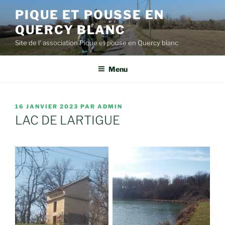
Aller
PIQUE ET POUSSE EN
au
QUERCY BLANC
contenu
principal
Site de l' association Pique et pouse en Quercy blanc
Menu
PUBLIÉ
16 JANVIER 2023
PAR
ADMIN
LE
LAC DE LARTIGUE